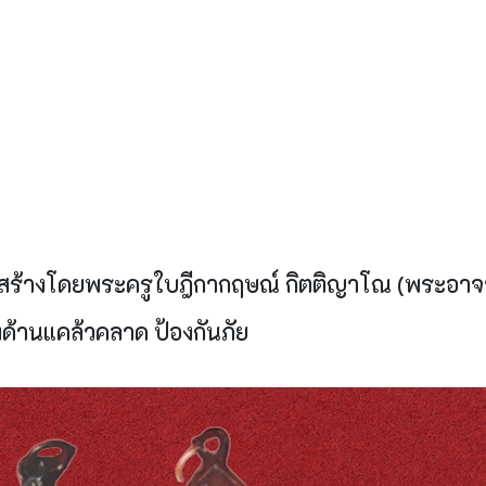
จัดสร้างโดยพระครูใบฎีกากฤษณ์ กิตติญาโณ (พระอาจาร
ด้านแคล้วคลาด ป้องกันภัย