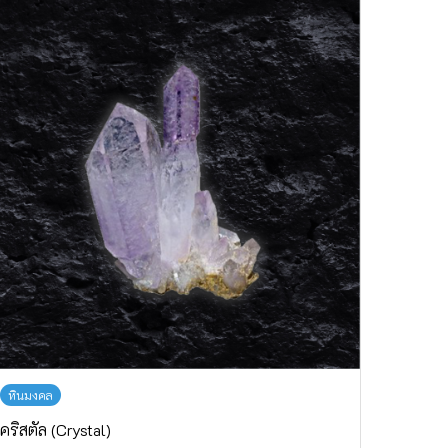
หินมงคล
คริสตัล (Crystal)