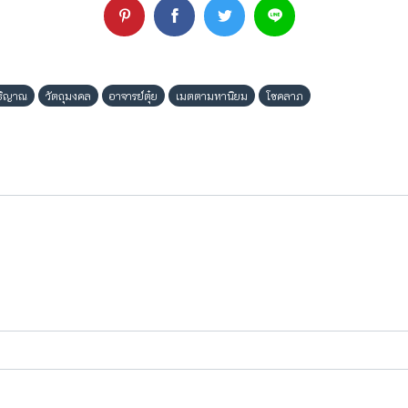
พธิญาณ
วัตถุมงคล
อาจารย์ตุ๋ย
เมตตามหานิยม
โชคลาภ