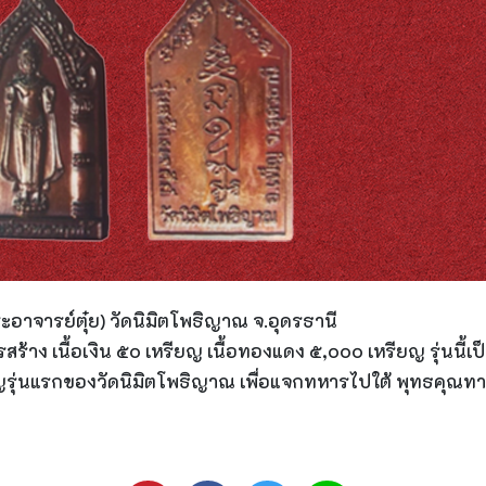
าจารย์ตุ๋ย) วัดนิมิตโพธิญาณ จ.อุดรธานี
ร้าง เนื้อเงิน ๕๐ เหรียญ เนื้อทองแดง ๕,๐๐๐ เหรียญ รุ่นนี้เ
ียญรุ่นแรกของวัดนิมิตโพธิญาณ เพื่อแจกทหารไปใต้ พุทธคุณทาง