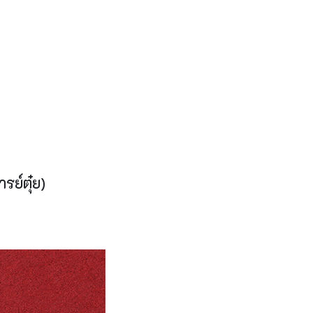
ย์ตุ๋ย)