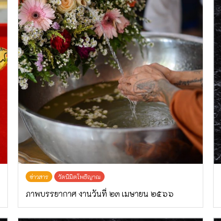
ข่าวสาร
วัดนิมิตโพธิญาณ
ภาพบรรยากาศ งานวันที่ ๒๓ เมษายน ๒๕๖๖