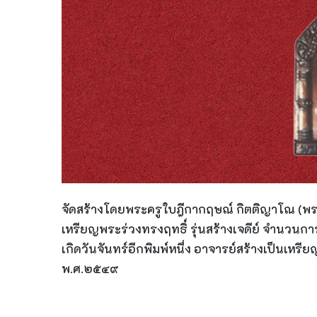
จัดสร้างโดยพระครูใบฎีกากฤษณ์ กิตติญาโณ (พระอ
เหรียญพระร่วงทรงฤทธิ์ รุ่นสร้างเจดีย์ จำนวนการส
เกิดวันจันทร์อีกพิมพ์หนึ่ง อาจารย์สร้างเป็นเหร
พ.ศ.๒๕๔๙