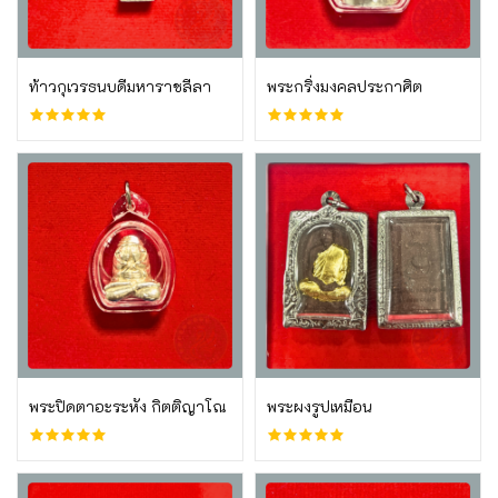
บูชาเลย
บูชาเลย
ท้าวกุเวรธนบดีมหาราชลีลา
พระกริ่งมงคลประกาศิต
บูชาเลย
บูชาเลย
พระปิดตาอะระหัง กิตติญาโณ
พระผงรูปเหมือน