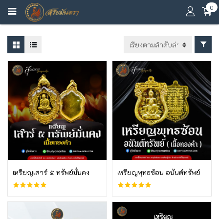
0
บูชาเลย
บูชา
เหรียญเสาร์ ๕ ทรัพย์มั่นคง
เหรียญพุทธซ้อน อนันต์ทรัพย์