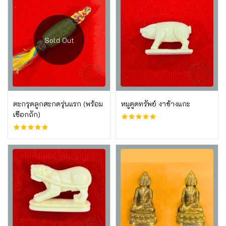
อ่านเพิ่ม
บูชาเลย
ตะกรุดลูกสะกดรุ่นแรก (พร้อม
หมูดูดทรัพย์ งาช้างแกะ
เชือกถัก)