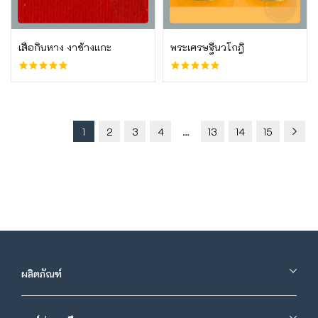
บูชาเลย
บูชาเลย
เสือกินหาง งาช้างแกะ
พระเศรษฐีนวโกฎิ
1
2
3
4
…
13
14
15
ผลิตภัณฑ์