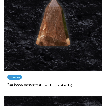
หินมงคล
ไหมน้ำตาล จักรพรรดิ (Brown Rutile Quartz)