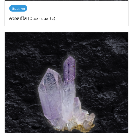
หินมงคล
ควอตซ์ใส (Clear quartz)