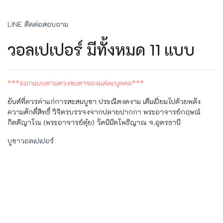
LINE ติดต่อสอบถาม
วอลเปเปอร์ มีทั้งหมด 11 แบบ
***ออกแบบตามดวงชะตาของแต่ละบุคคล***
ยันต์ที่ควรค่าแก่การสะสมบูชา ประณีตงดงาม เต็มเปี่ยมไปด้วยพลัง
ความศักดิ์สิทธิ์ วิจิตรบรรจงจากปลายปากกา พระอาจารย์กฤษณ์
กิตติญาโณ (พระอาจารย์ตุ๋ย) วัดนิมิตโพธิญาณ จ.อุดรธานี
บูชาวอลเปเปอร์