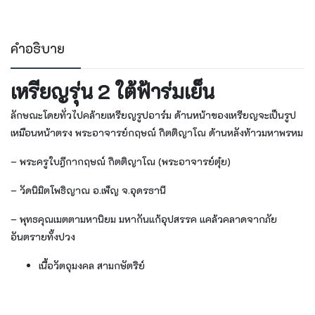
คำอธิบาย
เหรียญรุ่น 2
ใต้ฟ้าร่มเย็น
ลักษณะโดยทั่วไปคล้ายเหรียญรูปอาร์ม ด้านหน้าของเหรียญจะเป็นรูป
เหมือนหน้าตรง พระอาจารย์กฤษณ์ กิตติญาโณ ด้านหลังท้าวมหาพรหม
–
พระครูใบฎีกากฤษณ์ กิตติญาโณ (พระอาจารย์ตุ๋ย)
– วัดนิมิตโพธิญาณ อ.เพ็ญ
จ.อุดรธานี
– พุทธคุณ
เมตตามหานิยม มหากันแก้อุปสรรค แคล้วคลาดจากภัย
อันตรายทั้งปวง
เนื้อวัตถุมงคล
สามกษัตริย์