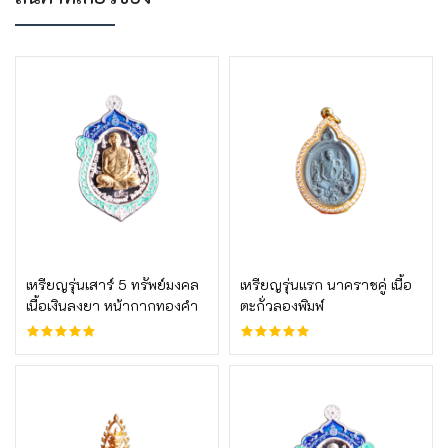
บูชาเลย
บูชาเลย
เหรียญรุ่นเสาร์ 5 ทรัพย์มงคล
เหรียญรุ่นแรก นาคราชคู่ เนื้อ
เนื้อเงินลงยา หน้ากากทองคำ
ตะกั่วลองพิมพ์