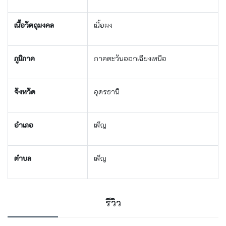
เนื้อวัตถุมงคล
เนื้อผง
ภูมิภาค
ภาคตะวันออกเฉียงเหนือ
จังหวัด
อุดรธานี
อำเภอ
เพ็ญ
ตำบล
เพ็ญ
รีวิว