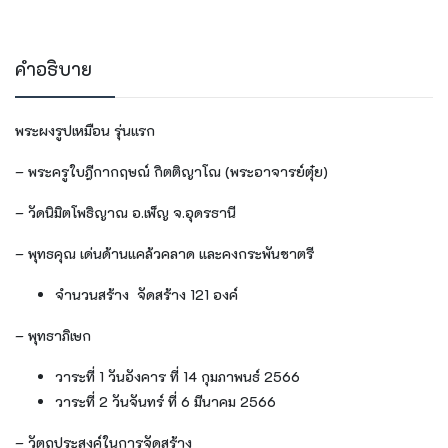
คำอธิบาย
พระผงรูปเหมือน รุ่นแรก
–
พระครูใบฎีกากฤษณ์ กิตติญาโณ (พระอาจารย์ตุ๋ย)
–
วัดนิมิตโพธิญาณ อ.เพ็ญ
จ.อุดรธานี
– พุทธคุณ
เด่นด้านแคล้วคลาด และคงกระพันชาตรี
จำนวนสร้าง
จัดสร้าง 121 องค์
– พุทธาภิเษก
วาระที่ 1 วันอังคาร ที่ 14 กุมภาพนธ์ 2566
วาระที่ 2 วันจันทร์ ที่ 6 มีนาคม 2566
– วัตถุประสงค์ในการจัดสร้าง