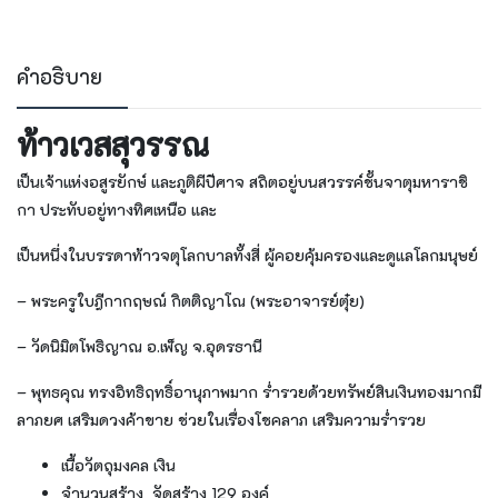
คำอธิบาย
ท้าวเวสสุวรรณ
เป็นเจ้าแห่งอสูรยักษ์ และภูติผีปีศาจ สถิตอยู่บนสวรรค์ชั้นจาตุมหาราชิ
กา ประทับอยู่ทางทิศเหนือ และ
เป็นหนึ่งในบรรดาท้าวจตุโลกบาลทั้งสี่ ผู้คอยคุ้มครองและดูแลโลกมนุษย์
–
พระครูใบฎีกากฤษณ์ กิตติญาโณ (พระอาจารย์ตุ๋ย)
–
วัดนิมิตโพธิญาณ อ.เพ็ญ
จ.อุดรธานี
– พุทธคุณ
ทรงอิทธิฤทธิ์อานุภาพมาก ร่ำรวยด้วยทรัพย์สินเงินทองมากมี
ลาภยศ เสริมดวงค้าขาย ช่วยในเรื่องโชคลาภ เสริมความร่ำรวย
เนื้อวัตถุมงคล
เงิน
จำนวนสร้าง
จัดสร้าง 129 องค์