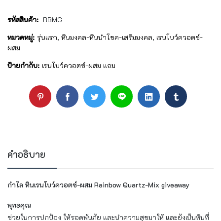
รหัสสินค้า:
RBMG
หมวดหมู่:
รุ่นแรก
,
หินมงคล-หินนำโชค-เสริมมงคล
,
เรนโบว์ควอตซ์-
ผสม
ป้ายกำกับ:
เรนโบว์ควอตซ์-ผสม แถม
คำอธิบาย
กำไล หินเรนโบว์ควอตซ์-ผสม Rainbow Quartz-Mix giveaway
พุทธคุณ
ช่วยในการปกป้อง ให้รอดพ้นภัย และนำความสุขมาให้ และยังเป็นหินที่