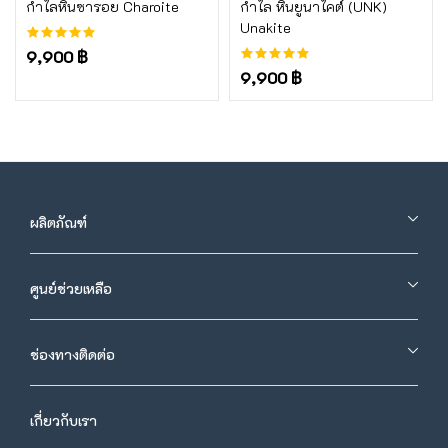
หยิบใส่ตะกร้า
หยิบใส่ตะกร้า
กำไลหินซารอย Charoite
กำไล หินยูนาไคต์ (UNK)
Unakite
9,900 ฿
9,900 ฿
ผลิตภัณฑ์
ศูนย์ช่วยเหลือ
ช่องทางติดต่อ
เกี่ยวกับเรา