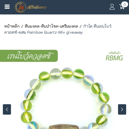
0
หน้าหลัก
หินมงคล-หินนำโชค-เสริมมงคล
กำไล หินเรนโบว์
ควอตซ์-ผสม Rainbow Quartz-Mix giveaway